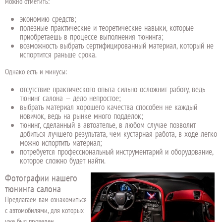
можно отметить:
экономию средств;
полезные практические и теоретические навыки, которые
приобретаешь в процессе выполнения тюнинга;
возможность выбрать сертифицированный материал, который не
испортится раньше срока.
Однако есть и минусы:
отсутствие практического опыта сильно осложнит работу, ведь
тюнинг салона — дело непростое;
выбрать материал хорошего качества способен не каждый
новичок, ведь на рынке много подделок;
тюнинг, сделанный в автоателье, в любом случае позволит
добиться лучшего результата, чем кустарная работа, в ходе легко
можно испортить материал;
потребуется профессиональный инструментарий и оборудование,
которое сложно будет найти.
Фотографии нашего
тюнинга салона
Предлагаем вам ознакомиться
с автомобилями, для которых
уже был проведен