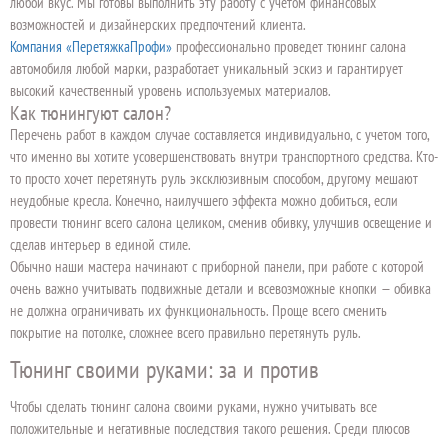
любой вкус. Мы готовы выполнить эту работу с учетом финансовых
возможностей и дизайнерских предпочтений клиента.
Компания «ПеретяжкаПрофи»
профессионально проведет тюнинг салона
автомобиля любой марки, разработает уникальный эскиз и гарантирует
высокий качественный уровень используемых материалов.
Как тюнингуют салон?
Перечень работ в каждом случае составляется индивидуально, с учетом того,
что именно вы хотите усовершенствовать внутри транспортного средства. Кто-
то просто хочет перетянуть руль эксклюзивным способом, другому мешают
неудобные кресла. Конечно, наилучшего эффекта можно добиться, если
провести тюнинг всего салона целиком, сменив обивку, улучшив освещение и
сделав интерьер в единой стиле.
Обычно наши мастера начинают с приборной панели, при работе с которой
очень важно учитывать подвижные детали и всевозможные кнопки — обивка
не должна ограничивать их функциональность. Проще всего сменить
покрытие на потолке, сложнее всего правильно перетянуть руль.
Тюнинг своими руками: за и против
Чтобы сделать тюнинг салона своими руками, нужно учитывать все
положительные и негативные последствия такого решения. Среди плюсов