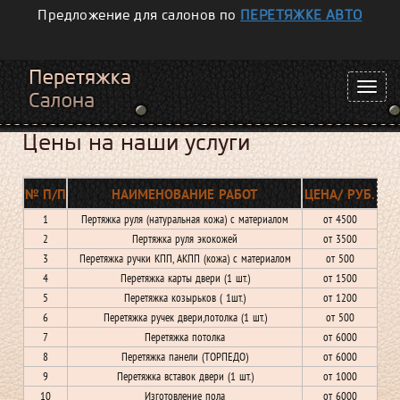
Предложение для салонов по
ПЕРЕТЯЖКЕ АВТО
Цены на наши услуги
№
П/П
НАИМЕНОВАНИЕ РАБОТ
ЦЕНА/ РУБ.
1
Пертяжка руля (натуральная кожа) с материалом
от 4500
2
Пертяжка руля экокожей
от 3500
3
Перетяжка ручки КПП, АКПП (кожа) с материалом
от 500
4
Перетяжка карты двери (1 шт.)
от 1500
5
Перетяжка козырьков ( 1шт.)
от 1200
6
Перетяжка ручек двери,потолка (1 шт.)
от 500
7
Перетяжка потолка
от 6000
8
Перетяжка панели (ТОРПЕДО)
от 6000
9
Перетяжка вставок двери (1 шт.)
от 1000
10
Изготовление пола
от 6000