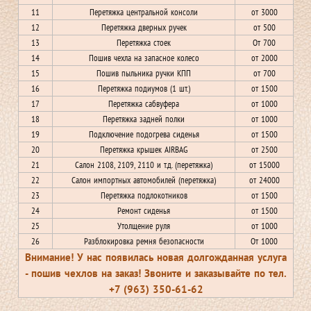
11
Перетяжка центральной консоли
от 3000
12
Перетяжка дверных ручек
от 500
13
Перетяжка стоек
От 700
14
Пошив чехла на запасное колесо
от 2000
15
Пошив пыльника ручки КПП
от 700
16
Перетяжка подиумов (1 шт.)
от 1500
17
Перетяжка сабвуфера
от 1000
18
Перетяжка задней полки
от 1000
19
Подключение подогрева сиденья
от 1500
20
Перетяжка крышек AIRBAG
от 2500
21
Салон 2108, 2109, 2110 и т.д. (перетяжка)
от 15000
22
Салон импортных автомобилей (перетяжка)
от 24000
23
Перетяжка подлокотников
от 1500
24
Ремонт сиденья
от 1500
25
Утолщение руля
от 1000
26
Разблокировка ремня безопасности
От 1000
Внимание! У нас появилась новая долгожданная услуга
- пошив чехлов на заказ! Звоните и заказывайте по тел.
+7 (963) 350-61-62