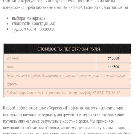
Если вас интересует перетяжка руля в Омске, обратите внимание на
предложения, представленные в нашем каталоге. Стоимость работ зависит от:
выбора материала;
сложности конструкции;
трудоемкости процесса.
СТОИМОСТЬ ПЕРЕТЯЖКИ РУЛЯ
Экокожа
от 3500
Кожа
от 4500
Цены указаны в рублях. Ознакомиться с полным перечнем услуг и ценами можно
.
здесь
Любые подробности можно уточнить по нашему телефону
+7 (963) 350-61-62
В своей работе автоателье «ПеретяжкаПрофи» использует исключительно
высококачественные материалы, инструменты и технологии, позволяющие
получать оптимальные результаты в короткие сроки. Мы применяем
немецкий способ замены обшивки, используя цельные лоскуты алькантары,