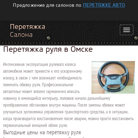
Предложение для салонов по
ПЕРЕТЯЖКЕ АВТО
Перетяжка руля в Омске
Интенсивная эксплуатация рулевого колеса
автомобиля может привести к его ускоренному
износу, в связи с чем возникает необходимость
поменять обивку руля. Профессиональное
автоателье может вполне гармонично вписать
новинку в имеющийся интерьер, положив начало дальнейшему
преображению обстановки внутри машины. После замены обивки может
улучшиться эргономика управления транспортного средства, а в ситуации,
когда производится восстановление после аварии, можно просто восстановить
первоначальный внешний облик руля.
Выгодные цены на перетяжку руля